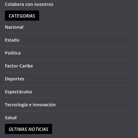
ellos mismos. Y por ello es la recomendación de hoy
pu
Colabora con nosotros
bre
de
CATEGORIAS
en
seg
so
Nacional
aqu
du
Estado
Política
Factor Caribe
Deportes
Espectáculos
Tecnología e innovación
Salud
ÚLTIMAS NOTICIAS