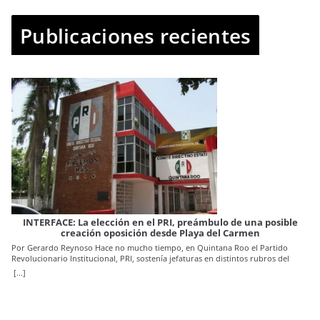
Publicaciones recientes
IN
INTERFACE: La elección en el PRI, preámbulo de una posible
creación oposición desde Playa del Carmen
Por
Por Gerardo Reynoso Hace no mucho tiempo, en Quintana Roo el Partido
se 
Revolucionario Institucional, PRI, sostenía jefaturas en distintos rubros del
fun
[..
poder. Su manejo, iba de un extremo a otro, ya que había desde pulcritud y
De
[...]
sutileza, hasta aberraciones con abuso y exceso Con esto último crecieron
Qu
muchas de las generaciones políticas que hoy se han puesto otros colores y
pro
nuevas posturas políticas, ya que no se conocía otras formas, hasta que llego el
gru
cambio y los nuevos tiempos al estado. Y justo al llegar al límite de renovación
cu