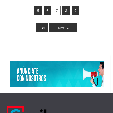
…
5
6
7
8
9
…
134
Next »