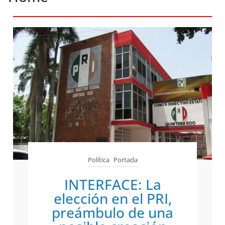
Política
Portada
INTERFACE: La
elección en el PRI,
preámbulo de una