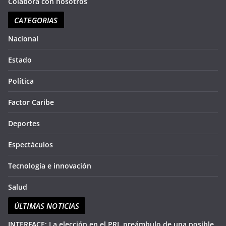
Colabora con nosotros
bre
de
CATEGORIAS
en
seg
so
Nacional
aqu
du
Estado
Política
Factor Caribe
Deportes
Espectáculos
Tecnología e innovación
Salud
ÚLTIMAS NOTICIAS
INTERFACE: La elección en el PRI, preámbulo de una posible