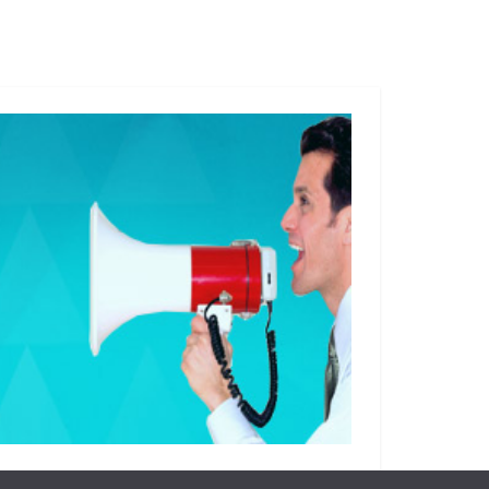
municipales, una nueva faceta del tricolor
podría estar en puerta, si se lograr cerrar una
pinza que tiene como principal actriz, a la
presidenta municipal de Solidaridad, Lili
Campos Miranda. Qué sabemos En los
próximos días se vendrán los cambios en el
PRI estatal. En la contienda hay grupos que
buscan establecer cada quien un formato a lo
que queda del partido y a lo que se puede
venir en el 2024 El primer grupo es el de
Filiberto Martínez, quien con el apoyo de la
presidenta municipal de Solidaridad, Lili
Campos, quiere apoderarse del partido y
crear desde el PRI, una oposición real en el
próximo proceso electoral. Para ello,
Filiberto Martínez se ha metido a las bases
del partido en Cancún, Chetumal, Playa del
Carmen y la zona maya. El trabajo consiste en
convencer con prebendas a los pocos
liderazgos que aún quedan dentro del
Revolucionario Institucional. El objetivo es
convencer que desde Playa se puede crear un
bastión de oposición y que tendría
posibilidad de pelear las elecciones. El
problema que tiene este grupo son los
nombres que podrían estar dentro de la
causa El segundo grupo es el Candy Ayuso,
quien no quiere soltar el poco poder que da
aún el PRI. La actual diputada apoya a Pedro
Flota Alcocer para que él sea quien encabece