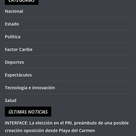
CATEGORIAS
en
seg
so
Nacional
aqu
du
Estado
Política
Factor Caribe
Deportes
Espectáculos
Tecnología e innovación
Salud
ÚLTIMAS NOTICIAS
INTERFACE: La elección en el PRI, preámbulo de una posible
creación oposición desde Playa del Carmen