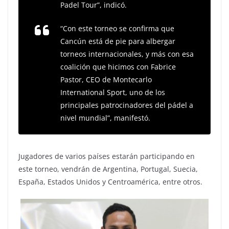
Padel Tour”, indicó.
“Con este torneo se confirma que
Cancún está de pie para albergar
torneos internacionales, y más con esa
coalición que hicimos con Fabrice
Pastor, CEO de Montecarlo
International Sport, uno de los
principales patrocinadores del pádel a
nivel mundial”, manifestó.
Jugadores de varios países estarán participando en
este torneo, vendrán de Argentina, Portugal, Suecia,
España, Estados Unidos y Centroamérica, entre otros.