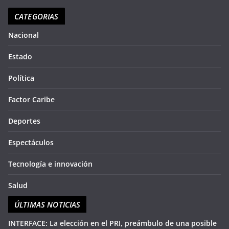
recomendación de hoy
bre
de
CATEGORIAS
en
seg
so
Nacional
aqu
du
Estado
Política
Factor Caribe
Deportes
Espectáculos
Tecnología e innovación
Salud
ÚLTIMAS NOTICIAS
INTERFACE: La elección en el PRI, preámbulo de una posible