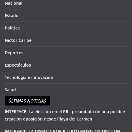
so
Nacional
aqu
du
Estado
Política
Factor Caribe
Deportes
Espectáculos
Tecnología e innovación
Salud
ÚLTIMAS NOTICIAS
INTERFACE: La elección en el PRI, preámbulo de una posible
creación oposición desde Playa del Carmen
INTERFACE: LA DISPUTA POR PUERTO MORELOS TIENE UN