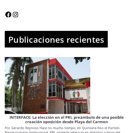
Publicaciones recientes
IN
INTERFACE: La elección en el PRI, preámbulo de una posible
creación oposición desde Playa del Carmen
Por
Por Gerardo Reynoso Hace no mucho tiempo, en Quintana Roo el Partido
se 
Revolucionario Institucional, PRI, sostenía jefaturas en distintos rubros del