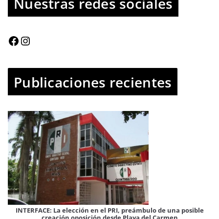
Nuestras redes sociales
Publicaciones recientes
IN
INTERFACE: La elección en el PRI, preámbulo de una posible
creación oposición desde Playa del Carmen