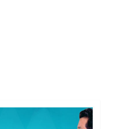
municipales, una nueva faceta del tricolor
podría estar en puerta, si se lograr cerrar una
pinza que tiene como principal actriz, a la
presidenta municipal de Solidaridad, Lili
Campos Miranda. Qué sabemos En los
próximos días se vendrán los cambios en el
PRI estatal. En la contienda hay grupos que
buscan establecer cada quien un formato a lo
que queda del partido y a lo que se puede
venir en el 2024 El primer grupo es el de
Filiberto Martínez, quien con el apoyo de la
presidenta municipal de Solidaridad, Lili
Campos, quiere apoderarse del partido y
crear desde el PRI, una oposición real en el
próximo proceso electoral. Para ello,
Filiberto Martínez se ha metido a las bases
del partido en Cancún, Chetumal, Playa del
Carmen y la zona maya. El trabajo consiste en
convencer con prebendas a los pocos
liderazgos que aún quedan dentro del
Revolucionario Institucional. El objetivo es
convencer que desde Playa se puede crear un
bastión de oposición y que tendría
posibilidad de pelear las elecciones. El
problema que tiene este grupo son los
nombres que podrían estar dentro de la
causa El segundo grupo es el Candy Ayuso,
quien no quiere soltar el poco poder que da
aún el PRI. La actual diputada apoya a Pedro
Flota Alcocer para que él sea quien encabece